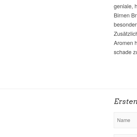
geniale, 
Birnen B
besonders
Zusätzlic
Aromen ha
schade z
Erste