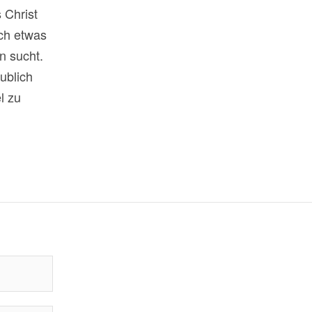
 Christ
ch etwas
n sucht.
ublich
l zu