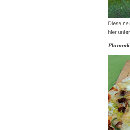
Diese ne
hier unte
Flammku