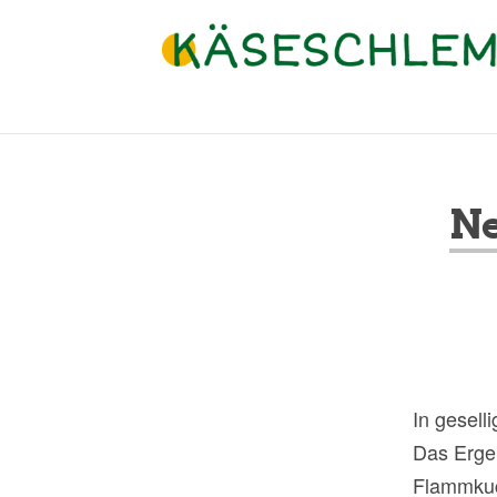
N
In gesell
Das Ergeb
Flammkuc