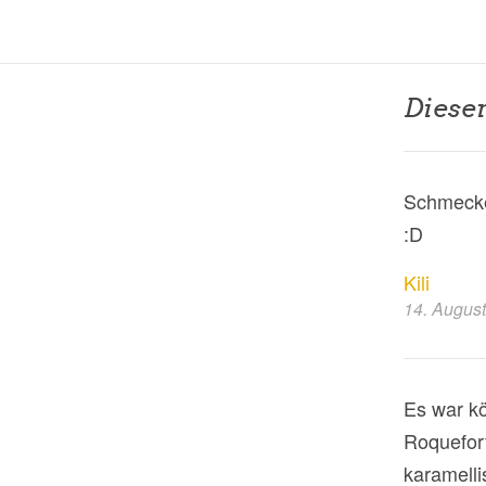
Dieser
Schmecke
:D
Kili
14. Augus
Es war kö
Roquefort
karamelli