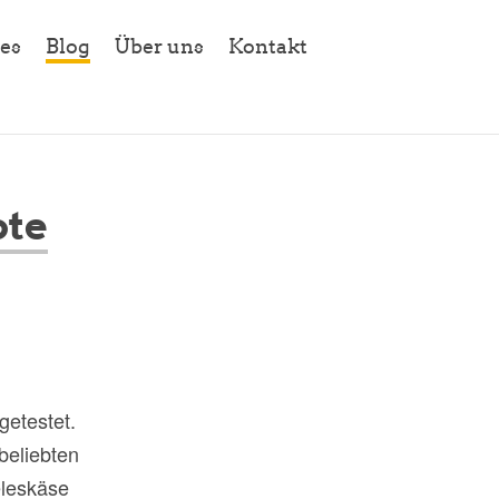
es
Blog
Über uns
Kontakt
te
getestet.
beliebten
eleskäse